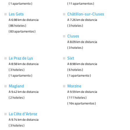
( 1 apartamento )
( 11 apartamentos )
Les Gets
Châtillon-sur-Cluses
A 6.98 km de distancia
A 7.26 km de distancia
( 86 hoteles )
( 3 hoteles )
( 83 apartamentos )
Cluses
A 8.09 km de distancia
( 3 hoteles )
Le Praz de Lys
Sixt
A 8.58 km de distancia
A 8.98 km de distancia
( 3 hoteles )
( 6 hoteles )
( 1 apartamento )
( 1 apartamento )
Magland
Morzine
A 9.42 km de distancia
A 9.59 km de distancia
( 2 hoteles )
( 111 hoteles )
( 164 apartamentos )
La Côte dʼArbroz
A 9.74 km de distancia
( 3 hoteles )