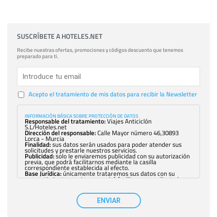
SUSCRÍBETE A HOTELES.NET
Recibe nuestras ofertas, promociones y códigos descuento que tenemos
preparado para ti.
Acepto el tratamiento de mis datos para recibir la Newsletter
INFORMACIÓN BÁSICA SOBRE PROTECCIÓN DE DATOS
Responsable del tratamiento:
Viajes Anticiclón
S.L/Hoteles.net
Dirección del responsable:
Calle Mayor número 46,30893
Lorca - Murcia
Finalidad:
sus datos serán usados para poder atender sus
solicitudes y prestarle nuestros servicios.
Publicidad:
solo le enviaremos publicidad con su autorización
previa, que podrá facilitarnos mediante la casilla
correspondiente establecida al efecto.
Base Jurídica:
únicamente trataremos sus datos con su
consentimiento previo, que podrá facilitarnos mediante la
casilla correspondiente establecida al efecto.
Destinatarios:
con carácter general, sólo el personal de
nuestra entidad que esté debidamente autorizado podrá
ENVIAR
tener conocimiento de la información que le pedimos. No se
comunicarán datos a terceros.
Derechos:
tiene derecho a saber qué información tenemos