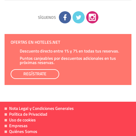
sobre usted, corregirla y eliminarla, tal y como se explica en
la información adicional disponible en nuestra página web.
Información complementaria:
Puede consultar la información
adicional y detallada sobre cómo tratamos sus datos en la
política de privacidad
SÍGUENOS
OFERTAS EN HOTELES.NET
Descuento directo entre 1% y 7% en todas tus reservas.
Puntos canjeables por descuentos adicionales en tus
próximas reservas.
REGÍSTRATE
Nota Legal y Condiciones Generales
Política de Privacidad
Uso de cookies
Empresas
Quiénes Somos