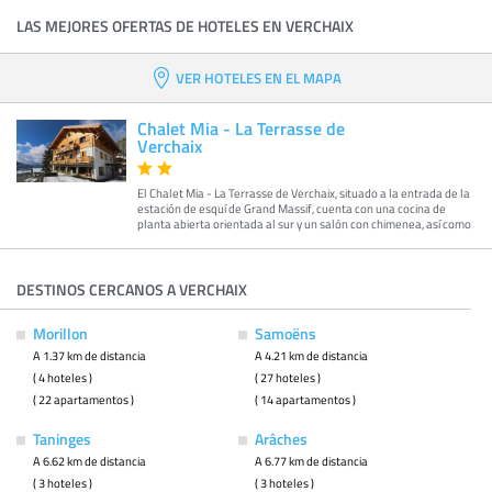
LAS MEJORES OFERTAS DE HOTELES EN VERCHAIX
VER HOTELES EN EL MAPA
Chalet Mia - La Terrasse de
Verchaix
El Chalet Mia - La Terrasse de Verchaix, situado a la entrada de la
estación de esquí de Grand Massif, cuenta con una cocina de
planta abierta orientada al sur y un salón con chimenea, así como
DESTINOS CERCANOS A VERCHAIX
Morillon
Samoëns
A 1.37 km de distancia
A 4.21 km de distancia
( 4 hoteles )
( 27 hoteles )
( 22 apartamentos )
( 14 apartamentos )
Taninges
Arâches
A 6.62 km de distancia
A 6.77 km de distancia
( 3 hoteles )
( 3 hoteles )