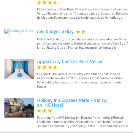
El Best Western Plus Paris Velizy ofrece terraza y está situado en
Velizy Villacoublay, a solo 10 minutos a pie del bosque de Domaine
de Meudon. Se encuentra a 8,2 km del palacio de Versalles y al
ibis budget Velizy
El ibis budget Velizy ofrece habitaciones insonorizadas con TV de
pantalla plana vía satélite frente al centro comercial Vélizy 2 y a 7
km del Racing Club de France. Hay recepción 24 horas y ja
Appart'City Confort Paris Velizy
El Appart'City Confort Paris Velizy está situado en la zona de
negocios de Inovel Parc Nord, a solo 4 km del centro de Vélizy-
Villacoublay. Este aparthotel ofrece una sauna, un centro de
fitness
Holiday Inn Express Paris - Velizy,
an IHG Hotel
Featuring free WiFi, Holiday Inn Express Paris - Velizy offers air-
conditioned rooms in Vélizy-Villacoublay, 13 km from Paris and
350 metres from Vélizy 2 Shopping Centre. Guests can enjoy a drin