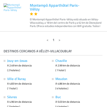
Montempô Apparthôtel Paris-
Vélizy
El Montempô Apparthôtel Paris-Vélizy está situado en Vélizy-
Villacoublay, a 18 km del centro de París y a 62 km de Disneyland
París. Ofrece estudios independientes con WiFi gratuita. Todos l
1
DESTINOS CERCANOS A VÉLIZY-VILLACOUBLAY
Jouy-en-Josas
Chaville
A 2.49 km de distancia
A 2.99 km de distancia
( 2 hoteles )
( 1 hotel )
Ville-dʼAvray
Meudon
A 4.83 km de distancia
A 4.86 km de distancia
( 1 hotel )
( 4 hoteles )
Sèvres
Buc
A 4.96 km de distancia
A 5.03 km de distancia
( 2 hoteles )
( 4 hoteles )