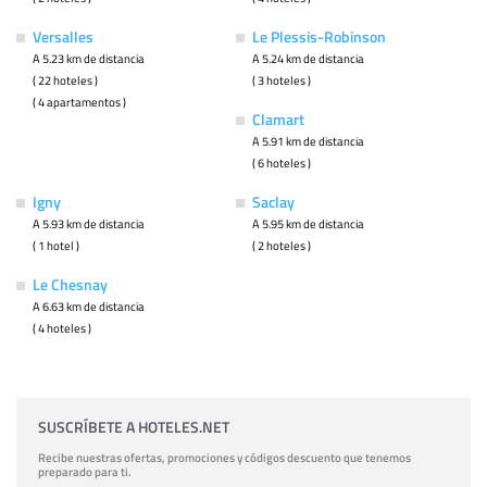
Versalles
Le Plessis-Robinson
A 5.23 km de distancia
A 5.24 km de distancia
( 22 hoteles )
( 3 hoteles )
( 4 apartamentos )
Clamart
A 5.91 km de distancia
( 6 hoteles )
Igny
Saclay
A 5.93 km de distancia
A 5.95 km de distancia
( 1 hotel )
( 2 hoteles )
Le Chesnay
A 6.63 km de distancia
( 4 hoteles )
SUSCRÍBETE A HOTELES.NET
Recibe nuestras ofertas, promociones y códigos descuento que tenemos
preparado para ti.