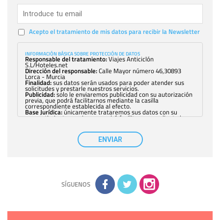
Acepto el tratamiento de mis datos para recibir la Newsletter
INFORMACIÓN BÁSICA SOBRE PROTECCIÓN DE DATOS
Responsable del tratamiento:
Viajes Anticiclón
S.L/Hoteles.net
Dirección del responsable:
Calle Mayor número 46,30893
Lorca - Murcia
Finalidad:
sus datos serán usados para poder atender sus
solicitudes y prestarle nuestros servicios.
Publicidad:
solo le enviaremos publicidad con su autorización
previa, que podrá facilitarnos mediante la casilla
correspondiente establecida al efecto.
Base Jurídica:
únicamente trataremos sus datos con su
consentimiento previo, que podrá facilitarnos mediante la
casilla correspondiente establecida al efecto.
Destinatarios:
con carácter general, sólo el personal de
nuestra entidad que esté debidamente autorizado podrá
ENVIAR
tener conocimiento de la información que le pedimos. No se
comunicarán datos a terceros.
Derechos:
tiene derecho a saber qué información tenemos
sobre usted, corregirla y eliminarla, tal y como se explica en
la información adicional disponible en nuestra página web.
Información complementaria:
Puede consultar la información
adicional y detallada sobre cómo tratamos sus datos en la
política de privacidad
SÍGUENOS