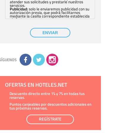
atender sus solicitudes y prestarle nuestros
servicios.
Publicidad:
solo le enviaremos publicidad con su
autorización previa, que podrá facilitarnos
mediante la casilla correspondiente establecida
al efecto.
Base Jurídica:
únicamente trataremos sus datos
con su consentimiento previo, que podrá
facilitarnos mediante la casilla correspondiente
ENVIAR
establecida al efecto.
Destinatarios:
con carácter general, sólo el
personal de nuestra entidad que esté
debidamente autorizado podrá tener
conocimiento de la información que le pedimos.
No se comunicarán datos a terceros.
Derechos:
tiene derecho a saber qué
información tenemos sobre usted, corregirla y
SÍGUENOS
eliminarla, tal y como se explica en la
información adicional disponible en nuestra
página web.
Información complementaria:
Puede consultar
la información adicional y detallada sobre cómo
tratamos sus datos en la
política de privacidad
OFERTAS EN HOTELES.NET
Descuento directo entre 1% y 7% en todas tus
reservas.
Puntos canjeables por descuentos adicionales en
tus próximas reservas.
REGÍSTRATE