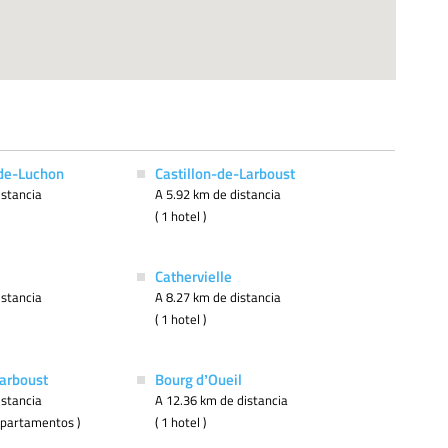
de-Luchon
Castillon-de-Larboust
istancia
A 5.92 km de distancia
( 1 hotel )
Cathervielle
istancia
A 8.27 km de distancia
( 1 hotel )
arboust
Bourg dʼOueil
istancia
A 12.36 km de distancia
8 apartamentos )
( 1 hotel )