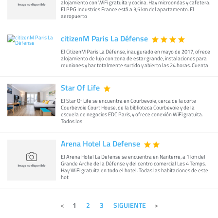
alojamiento con WiFi gratuita y cocina. Hay microondas y cafetera.
El PPG Industries France está a 3,5 km del apartamento. El
aeropuerto
citizenM Paris La Défense
El CitizenM Paris La Défense, inaugurado en mayo de 2017, ofrece
alojamiento de lujo con zona de estar grande, instalaciones para
reuniones y bar totalmente surtido y abierto las 24 horas. Cuenta
Star Of Life
El Star Of Life se encuentra en Courbevoie, cerca de la corte
Courbevoie Court House, de la biblioteca Courbevoie y de la
escuela de negocios EDC Paris, y ofrece conexión WiFi gratuita.
Todos los
Arena Hotel La Defense
El Arena Hotel La Defense se encuentra en Nanterre, a 1 km del
Grande Arche de la Défense y del centro comercial Les 4 Temps.
Hay WiFi gratuita en todo el hotel. Todas las habitaciones de este
hot
1
2
3
SIGUIENTE