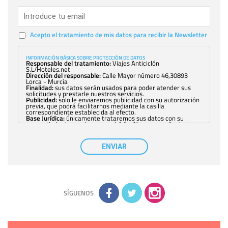
Acepto el tratamiento de mis datos para recibir la Newsletter
INFORMACIÓN BÁSICA SOBRE PROTECCIÓN DE DATOS
Responsable del tratamiento:
Viajes Anticiclón
S.L/Hoteles.net
Dirección del responsable:
Calle Mayor número 46,30893
Lorca - Murcia
Finalidad:
sus datos serán usados para poder atender sus
solicitudes y prestarle nuestros servicios.
Publicidad:
solo le enviaremos publicidad con su autorización
previa, que podrá facilitarnos mediante la casilla
correspondiente establecida al efecto.
Base Jurídica:
únicamente trataremos sus datos con su
consentimiento previo, que podrá facilitarnos mediante la
casilla correspondiente establecida al efecto.
Destinatarios:
con carácter general, sólo el personal de
nuestra entidad que esté debidamente autorizado podrá
ENVIAR
tener conocimiento de la información que le pedimos. No se
comunicarán datos a terceros.
Derechos:
tiene derecho a saber qué información tenemos
sobre usted, corregirla y eliminarla, tal y como se explica en
la información adicional disponible en nuestra página web.
Información complementaria:
Puede consultar la información
adicional y detallada sobre cómo tratamos sus datos en la
política de privacidad
SÍGUENOS