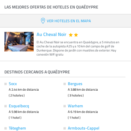
LAS MEJORES OFERTAS DE HOTELES EN QUAËDYPRE
VER HOTELES EN EL MAPA
Au Cheval Noir
El Au Cheval Noir se encuentra en Quaëdypre, a 5 minutos en
coche de la autopista A25 y a 10 km del campo de golf de
Dunkerque. Dispone de jardín con muebles de exterior. Hay
conexión WiFi gratu
DESTINOS CERCANOS A QUAËDYPRE
Socx
Bergues
A 2.44 km de distancia
A 3.88 km de distancia
( 2 hoteles )
( 3 hoteles )
Esquelbecq
Warhem
A 5.98 km de distancia
A 6.19 km de distancia
( 1 hotel )
( 1 hotel )
Téteghem
Armbouts-Cappel