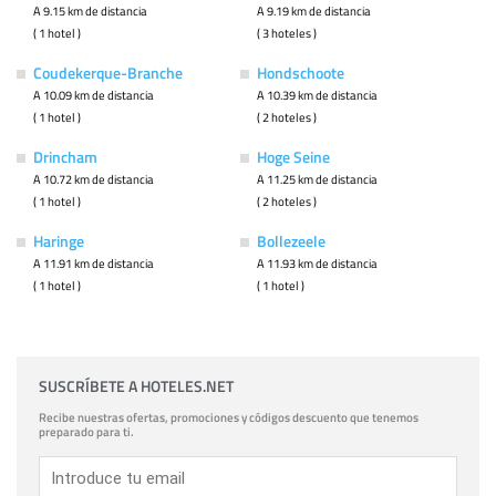
A 9.15 km de distancia
A 9.19 km de distancia
( 1 hotel )
( 3 hoteles )
Coudekerque-Branche
Hondschoote
A 10.09 km de distancia
A 10.39 km de distancia
( 1 hotel )
( 2 hoteles )
Drincham
Hoge Seine
A 10.72 km de distancia
A 11.25 km de distancia
( 1 hotel )
( 2 hoteles )
Haringe
Bollezeele
A 11.91 km de distancia
A 11.93 km de distancia
( 1 hotel )
( 1 hotel )
SUSCRÍBETE A HOTELES.NET
Recibe nuestras ofertas, promociones y códigos descuento que tenemos
preparado para ti.