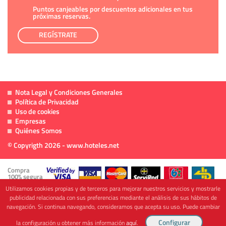
Puntos canjeables por descuentos adicionales en tus
próximas reservas.
REGÍSTRATE
Nota Legal y Condiciones Generales
Política de Privacidad
Uso de cookies
Empresas
Quiénes Somos
© Copyrigth 2026 - www.hoteles.net
Compra
100% segura
Utilizamos cookies propias y de terceros para mejorar nuestros servicios y mostrarle
publicidad relacionada con sus preferencias mediante el análisis de sus hábitos de
navegación. Si continua navegando, consideramos que acepta su uso. Puede cambiar
Cofinanciado por
la configuración u obtener más información
aquí
.