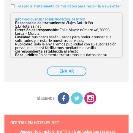
Acepto el tratamiento de mis datos para recibir la Newsletter
INFORMACIÓN BÁSICA SOBRE PROTECCIÓN DE DATOS
Responsable del tratamiento:
Viajes Anticiclón
S.L/Hoteles.net
Dirección del responsable:
Calle Mayor número 46,30893
Lorca - Murcia
Finalidad:
sus datos serán usados para poder atender sus
solicitudes y prestarle nuestros servicios.
Publicidad:
solo le enviaremos publicidad con su autorización
previa, que podrá facilitarnos mediante la casilla
correspondiente establecida al efecto.
Base Jurídica:
únicamente trataremos sus datos con su
consentimiento previo, que podrá facilitarnos mediante la
casilla correspondiente establecida al efecto.
Destinatarios:
con carácter general, sólo el personal de
nuestra entidad que esté debidamente autorizado podrá
ENVIAR
tener conocimiento de la información que le pedimos. No se
comunicarán datos a terceros.
Derechos:
tiene derecho a saber qué información tenemos
sobre usted, corregirla y eliminarla, tal y como se explica en
la información adicional disponible en nuestra página web.
Información complementaria:
Puede consultar la información
adicional y detallada sobre cómo tratamos sus datos en la
política de privacidad
SÍGUENOS
OFERTAS EN HOTELES.NET
Descuento directo entre 1% y 7% en todas tus reservas.