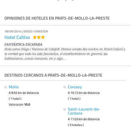
OPINIONES DE HOTELES EN PRATS-DE-MOLLO-LA-PRESTE
18/09/2014 | DIEGO i VANESSA
Hotel Calitxo
FANTÁSTICA ESCAPADA
Hola somo Diego i Vanessa de Calafell. Hemos estado dos noches en Hotel Calixtó y
la verdad que todo ha sido fantástico, el establecimiento en general, las
habitaciones, zonas comunes, etc y algo…
DESTINOS CERCANOS A PRATS-DE-MOLLO-LA-PRESTE
Mollo
Corsavy
A 8.92 km de distancia
A 10.72 km de distancia
( 1 hotel )
( 1 hotel )
Valoracion
10.0
Saint-Laurent-de-
Cerdans
A 11.03 km de distancia
( 3 hoteles )