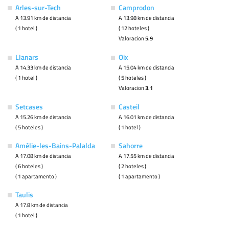
Arles-sur-Tech
Camprodon
A 13.91 km de distancia
A 13.98 km de distancia
( 1 hotel )
( 12 hoteles )
Valoracion
5.9
Llanars
Oix
A 14.33 km de distancia
A 15.04 km de distancia
( 1 hotel )
( 5 hoteles )
Valoracion
3.1
Setcases
Casteil
A 15.26 km de distancia
A 16.01 km de distancia
( 5 hoteles )
( 1 hotel )
Amélie-les-Bains-Palalda
Sahorre
A 17.08 km de distancia
A 17.55 km de distancia
( 6 hoteles )
( 2 hoteles )
( 1 apartamento )
( 1 apartamento )
Taulis
A 17.8 km de distancia
( 1 hotel )