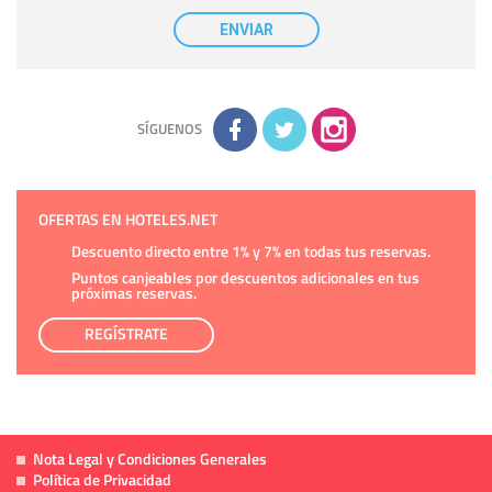
Destinatarios:
con carácter general, sólo el personal de
nuestra entidad que esté debidamente autorizado podrá
ENVIAR
tener conocimiento de la información que le pedimos. No se
comunicarán datos a terceros.
Derechos:
tiene derecho a saber qué información tenemos
sobre usted, corregirla y eliminarla, tal y como se explica en
la información adicional disponible en nuestra página web.
Información complementaria:
Puede consultar la información
adicional y detallada sobre cómo tratamos sus datos en la
política de privacidad
SÍGUENOS
OFERTAS EN HOTELES.NET
Descuento directo entre 1% y 7% en todas tus reservas.
Puntos canjeables por descuentos adicionales en tus
próximas reservas.
REGÍSTRATE
Nota Legal y Condiciones Generales
Política de Privacidad