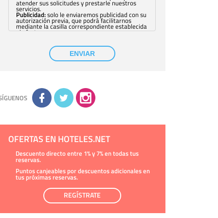
atender sus solicitudes y prestarle nuestros
servicios.
Publicidad:
solo le enviaremos publicidad con su
autorización previa, que podrá facilitarnos
mediante la casilla correspondiente establecida
al efecto.
Base Jurídica:
únicamente trataremos sus datos
con su consentimiento previo, que podrá
facilitarnos mediante la casilla correspondiente
ENVIAR
establecida al efecto.
Destinatarios:
con carácter general, sólo el
personal de nuestra entidad que esté
debidamente autorizado podrá tener
conocimiento de la información que le pedimos.
No se comunicarán datos a terceros.
Derechos:
tiene derecho a saber qué
información tenemos sobre usted, corregirla y
SÍGUENOS
eliminarla, tal y como se explica en la
información adicional disponible en nuestra
página web.
Información complementaria:
Puede consultar
la información adicional y detallada sobre cómo
tratamos sus datos en la
política de privacidad
OFERTAS EN HOTELES.NET
Descuento directo entre 1% y 7% en todas tus
reservas.
Puntos canjeables por descuentos adicionales en
tus próximas reservas.
REGÍSTRATE