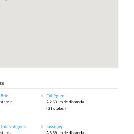
es
-Brie
Collégien
istancia
A 2.59 km de distancia
( 2 hoteles )
lt-des-Vignes
Jossigny
istancia
A 3.38 km de distancia