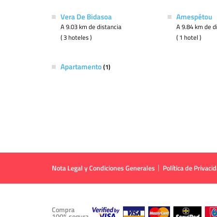
Vera De Bidasoa
Amespétou
A 9.03 km de distancia
A 9.84 km de d
( 3 hoteles )
( 1 hotel )
Apartamento
(1)
Nota Legal y Condiciones Generales
Política de Privaci
Compra
100% segura