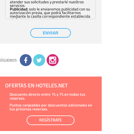
atender sus solicitudes y prestarle nuestros
servicios.
Publicidad:
solo le enviaremos publicidad con su
autorización previa, que podrá facilitarnos
mediante la casilla correspondiente establecida
al efecto.
Base Jurídica:
únicamente trataremos sus datos
con su consentimiento previo, que podrá
facilitarnos mediante la casilla correspondiente
ENVIAR
establecida al efecto.
Destinatarios:
con carácter general, sólo el
personal de nuestra entidad que esté
debidamente autorizado podrá tener
conocimiento de la información que le pedimos.
No se comunicarán datos a terceros.
Derechos:
tiene derecho a saber qué
información tenemos sobre usted, corregirla y
SÍGUENOS
eliminarla, tal y como se explica en la
información adicional disponible en nuestra
página web.
Información complementaria:
Puede consultar
la información adicional y detallada sobre cómo
tratamos sus datos en la
política de privacidad
OFERTAS EN HOTELES.NET
Descuento directo entre 1% y 7% en todas tus
reservas.
Puntos canjeables por descuentos adicionales en
tus próximas reservas.
REGÍSTRATE